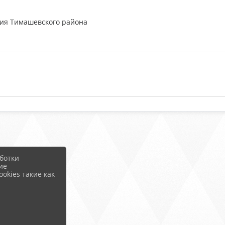
ния Тимашевского района
ботки
ие
okies такие как