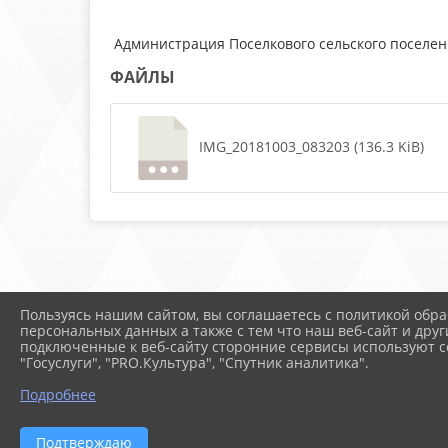
Администрация Поселкового сельского поселе
ФАЙЛЫ
IMG_20181003_083203 (136.3 KiB)
Пользуясь нашим сайтом, вы соглашаетесь с политикой обра
персональных данных а также с тем что наш веб-сайт и друг
подключенные к веб-сайту сторонние сервисы используют co
"Госуслуги", "PRO.Культура", "Спутник аналитика".
Подробнее
Подтверждаю