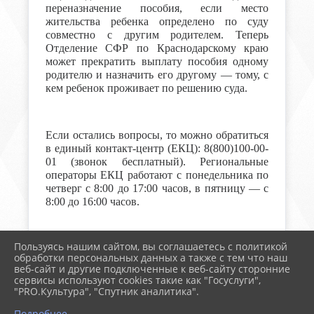
переназначение пособия, если место
жительства ребенка определено по суду
совместно с другим родителем. Теперь
Отделение СФР по Краснодарскому краю
может прекратить выплату пособия одному
родителю и назначить его другому — тому, с
кем ребенок проживает по решению суда.
Если остались вопросы, то можно обратиться
в единый контакт-центр (ЕКЦ): 8(800)100-00-
01 (звонок бесплатный). Региональные
операторы ЕКЦ работают с понедельника по
четверг с 8:00 до 17:00 часов, в пятницу — с
8:00 до 16:00 часов.
Пользуясь нашим сайтом, вы соглашаетесь с политикой
обработки персональных данных а также с тем что наш
веб-сайт и другие подключенные к веб-сайту сторонние
2026 г. поселковоесп.рф
сервисы используют cookies такие как "Госуслуги",
Вход
"PRO.Культура", "Спутник аналитика".
Карта сайта
Политика обработки персональных данных
Подробнее