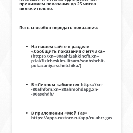
принимаем показания до 25 числа
включительно.
Пять способов передать показания:
На нашем сайте в разделе
«Сообщить показания счетчика»
(
https://xn--80aahf2akkincfh.xn--
p1ai/fizicheskim-litsam/soobshchit-
pokazaniya-schetchika/
)
В «Личном кабинете»
https://xn-
-80afnfom.xn--80ahmohdapg.xn-
-80asehdb/
В приложении «Мой Газ»
https://apps.rustore.ru/app/ru.abrr.gas