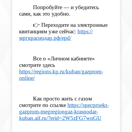
Попробуйте — и убедитесь
сами, как это удобно.
👉 Переходите на электронные
квитанциям уже сейчас:
https://
мргкраснодар.рф/epd/
Все о «Личном кабинете»
смотрите здесь
https://regions.kp.ru/kuban/gazprom-
online/
Как просто жить с газом
смотрите по ссылке
https://specproekt-
gazprom-megregiongaz-krasnodar-
kuban.aif.ru/?erid=2W5zFG7wuGU