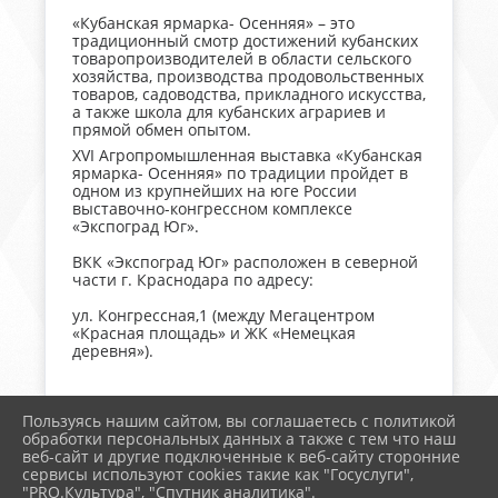
«Кубанская ярмарка- Осенняя» – это
традиционный смотр достижений кубанских
товаропроизводителей в области сельского
хозяйства, производства продовольственных
товаров, садоводства, прикладного искусства,
а также школа для кубанских аграриев и
прямой обмен опытом.
XVI Агропромышленная выставка «Кубанская
ярмарка- Осенняя» по традиции пройдет в
одном из крупнейших на юге России
выставочно-конгрессном комплексе
«Экспоград Юг».
ВКК «Экспоград Юг» расположен в северной
части г. Краснодара по адресу:
ул. Конгрессная,1 (между Мегацентром
«Красная площадь» и ЖК «Немецкая
деревня»).
Пользуясь нашим сайтом, вы соглашаетесь с политикой
обработки персональных данных а также с тем что наш
веб-сайт и другие подключенные к веб-сайту сторонние
2026 г. поселковоесп.рф
сервисы используют cookies такие как "Госуслуги",
Вход
"PRO.Культура", "Спутник аналитика".